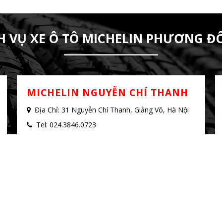
H VỤ XE Ô TÔ MICHELIN PHƯƠNG ĐÔ
MICHELIN NGUYỄN CHÍ THANH
Địa Chỉ: 31 Nguyễn Chí Thanh, Giảng Võ, Hà Nội
Tel: 024.3846.0723
Mobile: 08.2608.6688 - Ms. Trang
MẠI PHƯƠNG ĐÔNG | ĐCĐK: Số 339 Kim Mã, Phường Giảng Võ,