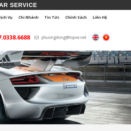
AR SERVICE
Dịch Vụ
Chi Nhánh
Tin Tức
Chính Sách
Liên Hệ
7.0338.6688
phuongdong@lopxe.net