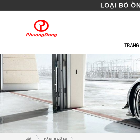
LOẠI BỎ Ồ
TRANG
SẢN PHẨM