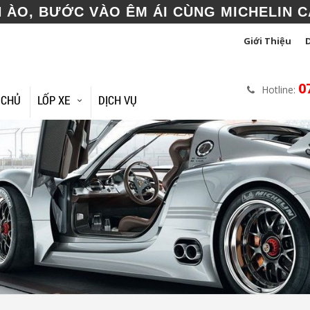
N ÀO, BƯỚC VÀO ÊM ÁI CÙNG MICHELIN C
Giới Thiệu
0
Hotline:
 CHỦ
LỐP XE
DỊCH VỤ