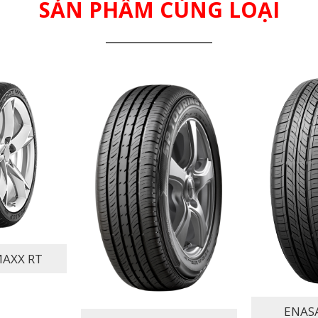
SẢN PHẨM CÙNG LOẠI
MAXX RT
ENAS