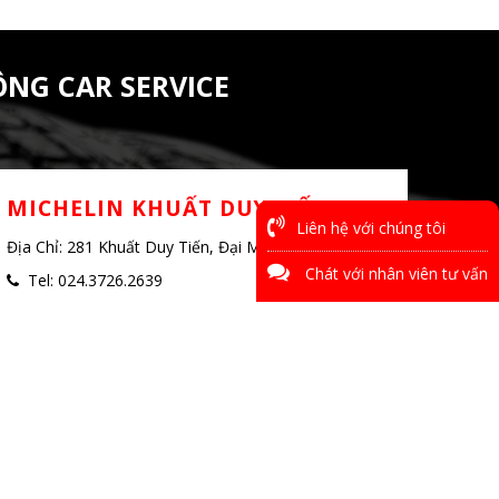
NG CAR SERVICE
MICHELIN KHUẤT DUY TIẾN
Liên hệ với chúng tôi
Địa Chỉ: 281 Khuất Duy Tiến, Đại Mỗ, Hà Nội.
Chát với nhân viên tư vấn
Tel: 024.3726.2639
Mobile: 07.0229.6699 - Ms. Lương
 TP. Hà Nội | GPĐKKD số 0100281731 do Sở KHĐT