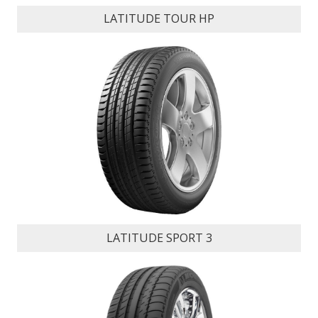
LATITUDE TOUR HP
LATITUDE SPORT 3