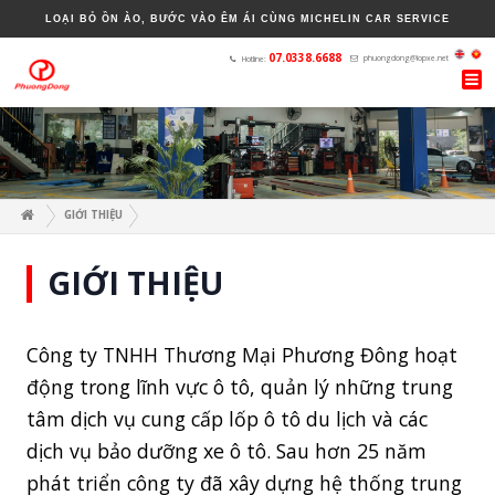
LOẠI BỎ ỒN ÀO, BƯỚC VÀO ÊM ÁI CÙNG MICHELIN CAR SERVICE
H
GIỚI THIỆU
GIỚI THIỆU
Công ty TNHH Thương Mại Phương Đông hoạt
động trong lĩnh vực ô tô, quản lý những trung
tâm dịch vụ cung cấp lốp ô tô du lịch và các
dịch vụ bảo dưỡng xe ô tô. Sau hơn 25 năm