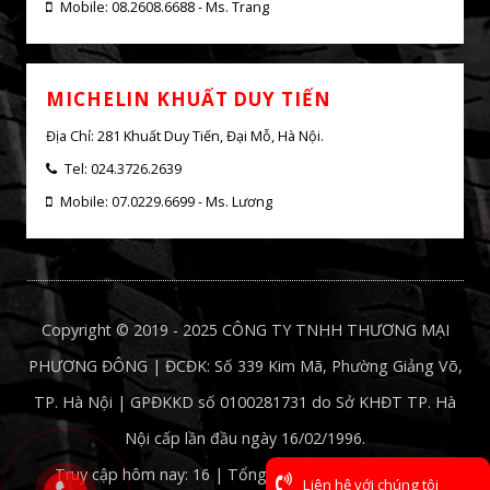
Mobile: 07.0226.8899 - Ms. Hường
MICHELIN NGUYỄN CHÍ THANH
Địa Chỉ: 31 Nguyễn Chí Thanh, Giảng Võ, Hà Nội
Tel: 024.3846.0723
Mobile: 08.2608.6688 - Ms. Trang
MICHELIN KHUẤT DUY TIẾN
Địa Chỉ: 281 Khuất Duy Tiến, Đại Mỗ, Hà Nội.
Tel: 024.3726.2639
Copyright © 2019 - 2025 CÔNG TY TNHH THƯƠNG MẠI