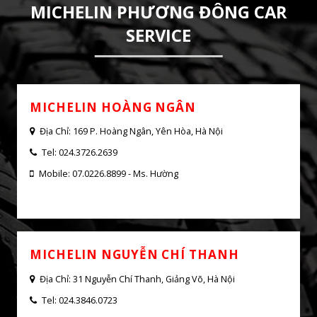
TRUNG TÂM DỊCH VỤ XE Ô TÔ
MICHELIN PHƯƠNG ĐÔNG CAR
SERVICE
MICHELIN HOÀNG NGÂN
Địa Chỉ: 169 P. Hoàng Ngân, Yên Hòa, Hà Nội
Tel: 024.3726.2639