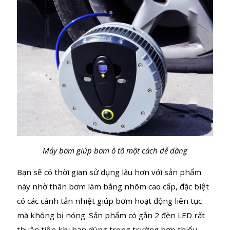
theo công nghệ mới nhất sẽ giảm tiếng ồn tối đa
không gian quanh bạn khi hoạt động, độ ồn này đã
được chứng nhận dưới 86dB.
Máy bơm giúp bơm ô tô một cách dễ dàng