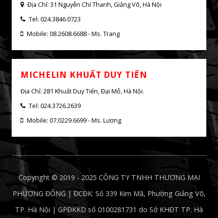
MICHELIN HOÀNG NGÂN
Địa Chỉ: 169 P. Hoàng Ngân, Yên Hòa, Hà Nội
Tel: 024.3726.2639
Mobile: 07.0226.8899 - Ms. Hường