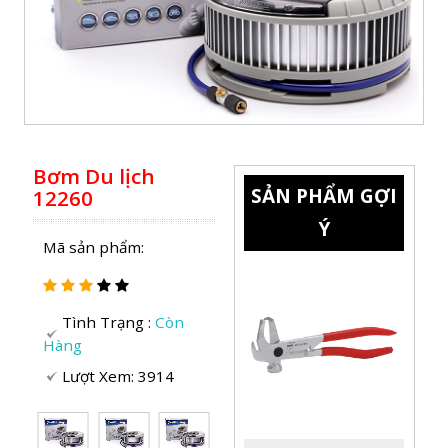
SẢN PHẨM GỢI
Ý
Mã sản phẩm:
Tình Trạng :
Còn
Bơm Du lịch
Hàng
12260
Lượt Xem: 3914