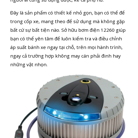
12260 hoạt động rất nhẹ nhàng và êm ái, cùng thao
tác sử dụng đơn giản chỉ bằng 1 nút bấm, tất cả mọi
người ai cũng sử dụng được, kể cả phụ nữ.
Đây là sản phẩm có thiết kế nhỏ gọn, bạn có thể để
trong cốp xe, mang theo để sử dụng mà không gặp
bất cứ sự bất tiện nào. Sở hữu bơm điện 12260 giúp
CHI TIẾT SẢN PHẨM
THÔNG SÔ
bạn có thể yên tâm để luôn kiểm tra và điều chỉnh
áp suất bánh xe ngay tại chỗ, trên mọi hành trình,
VIDEO SẢN PHẨM
BÌNH LUẬN
ngay cả trường hợp không may cán phải đinh hay
những vật nhọn.