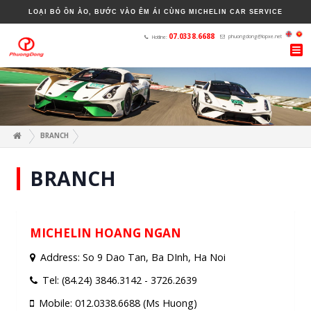
LOẠI BỎ ỒN ÀO, BƯỚC VÀO ÊM ÁI CÙNG MICHELIN CAR SERVICE
H
BRANCH
BRANCH
MICHELIN HOANG NGAN
Address: So 9 Dao Tan, Ba DInh, Ha Noi
Tel: (84.24) 3846.3142 - 3726.2639