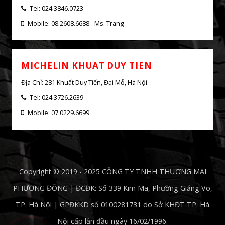
MICHELIN NGUYEN CHI THANH
Address: 31 Nguyen Chi Thanh, Giang Vo, Hanoi
Tel: 024.3846.0723
Mobile: 08.2608.6688 - Ms. Trang
MICHELIN KHUAT DUY TIEN
Địa Chỉ: 281 Khuất Duy Tiến, Đại Mỗ, Hà Nội.
Tel: 024.3726.2639
Mobile: 07.0229.6699
Copyright © 2019 - 2025 CÔNG TY TNHH THƯƠNG MẠI