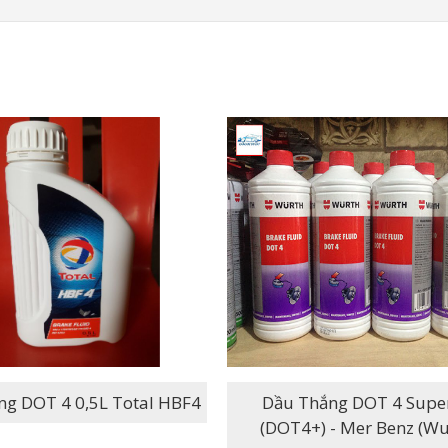
ng DOT 4 0,5L Total HBF4
Dầu Thắng DOT 4 Super 1L
(DOT4+) - Mer Benz (Wu