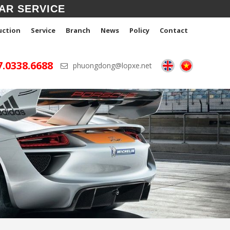
AR SERVICE
uction
Service
Branch
News
Policy
Contact
7.0338.6688
phuongdong@lopxe.net