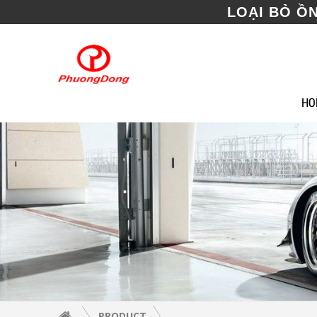
LOẠI BỎ Ồ
HO
PRODUCT