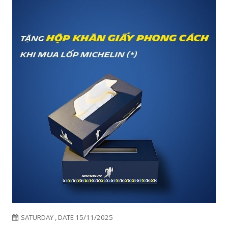
MONDAY , DATE 08/12/2025
THÊM MỘT ĐIỂM DỪNG AN TÂM TẠI HÀ NỘI