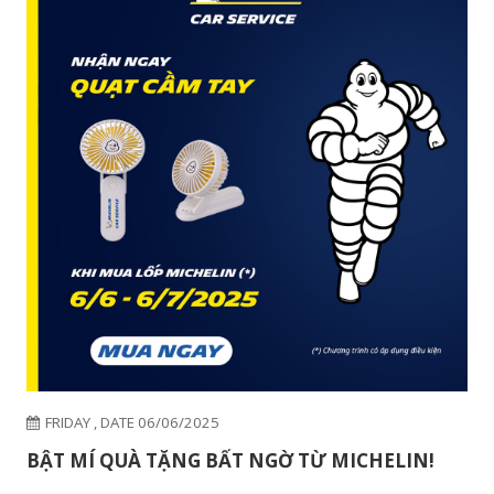
FRIDAY , DATE 13/06/2025
CẢM BIẾN XỊN - DEAL CỰC MỊN