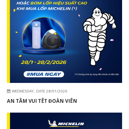
TOP 10 THƯƠNG HIỆU MẠNH NHẤT THẾ GIỚI