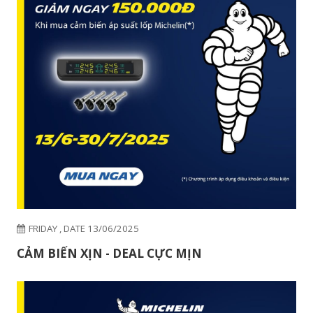
TUESDAY , DATE 17/06/2025
THAY NHỚT LIỀN TAY - NHẬN NGAY MŨ ĐẸP​