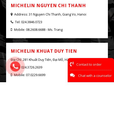
1
2
3
MICHELIN CAR SERVICE - PHUONG
DONG