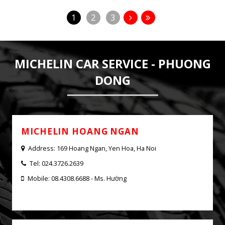
FRIDAY , DATE 06/06/2025
BẬT MÍ QUÀ TẶNG BẤT NGỜ TỪ MICHELIN!​