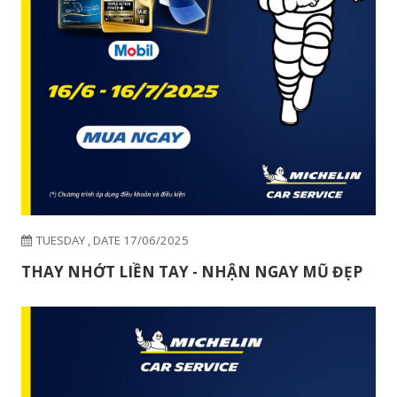
TUESDAY , DATE 24/06/2025
NHẬN NGAY VOUCHER TRỊ GIÁ LÊN ĐẾN
400.000 ĐỒNG!