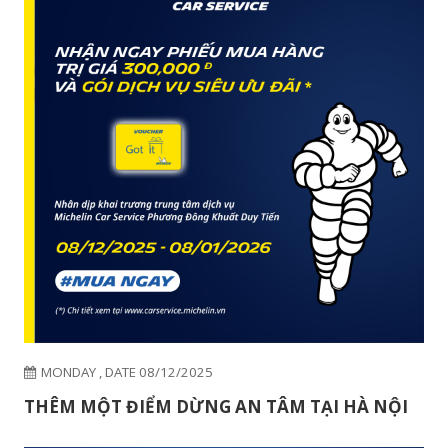
WEDNESDAY , DATE 28/01/2026
AN TÂM VUI TÊT ĐOÀN VIÊN