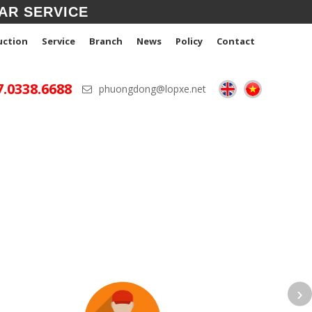
AR SERVICE
uction
Service
Branch
News
Policy
Contact
7.0338.6688
phuongdong@lopxe.net
 SERVICE
›