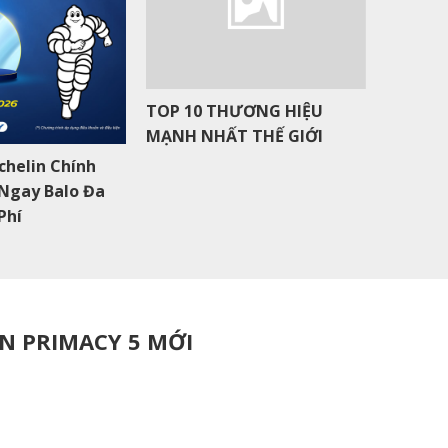
An Tâm 
chelin Chính
 Ngay Balo Đa
Phí
TOP 10 THƯƠNG HIỆU
MẠNH NHẤT THẾ GIỚI
IN PRIMACY 5 MỚI
TIẾT 
SERVI