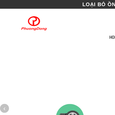
LOẠI BỎ Ồ
HO
MICHELI
‹