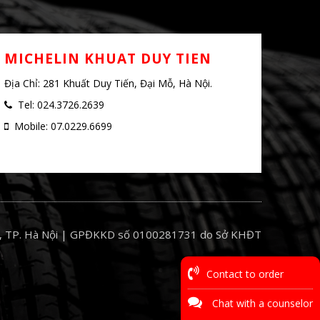
NG
MICHELIN KHUAT DUY TIEN
Địa Chỉ: 281 Khuất Duy Tiến, Đại Mỗ, Hà Nội.
Tel: 024.3726.2639
Mobile: 07.0229.6699
 TP. Hà Nội | GPĐKKD số 0100281731 do Sở KHĐT
Contact to order
Chat with a counselor