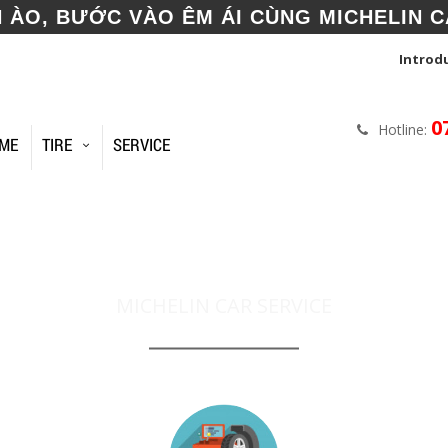
N ÀO, BƯỚC VÀO ÊM ÁI CÙNG MICHELIN C
Introd
0
Hotline:
ME
TIRE
SERVICE
N PHUONG DONG CAR
MICHELIN CAR SERVICE