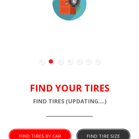
MICHELIN CAR SERVICE
Helpful shopping tools and unbiased reviews.
FIND YOUR TIRES
FIND TIRES (UPDATING....)
FIND TIRES BY CAR
FIND TIRE SIZE