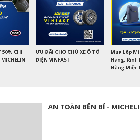
 50% CHI
ƯU ĐÃI CHO CHỦ XE Ô TÔ
Mua Lốp Mi
I MICHELIN
ĐIỆN VINFAST
Hãng, Rinh
Năng Miễn 
AN TOÀN BỀN BỈ - MICHEL