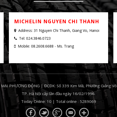
ICHELIN CAR SERVICE - PHUONG DO
MICHELIN NGUYEN CHI THANH
Address: 31 Nguyen Chi Thanh, Giang Vo, Hanoi
Tel: 024.3846.0723
Mobile: 08.2608.6688 - Ms. Trang
MẠI PHƯƠNG ĐÔNG | ĐCĐK: Số 339 Kim Mã, Phường Giảng Võ,
TP. Hà Nội cấp lần đầu ngày 16/02/1996.
Today Online: 10 | Total online : 5289069