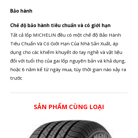
vòng đời lốp.
-... giúp các phân tử trong hợp chất cao su được liên
kết bền vững hơn. Nhờ vậy, lốp lâu mòn hơn và bền
bỉ hơn.
Bảo hành
Chế độ bảo hành tiêu chuẩn và có giới hạn
Tất cả lốp MICHELIN đều có một chế độ Bảo Hành
Tiêu Chuẩn Và Có Giới Hạn Của Nhà Sản Xuất, áp
dụng cho các khiếm khuyết do tay nghề và vật liệu
đối với tuổi thọ của gai lốp nguyên bản và khả dụng,
hoặc 6 năm kể từ ngày mua, tùy thời gian nào xảy ra
trước