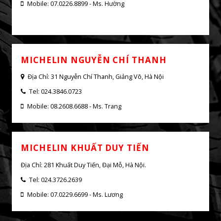
PRIMACY 3 ST
TRUNG TÂM DỊCH VỤ XE Ô TÔ
MICHELIN PHƯƠNG ĐÔNG CAR
SERVICE