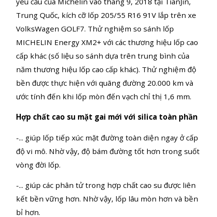
*Thử nghiệm về độ bền của lốp được thực hiện bởi
Trung Tâm Nghiên Cứu và Công Nghệ Ô Tô Trung
Quốc (CATARC) (tổ chức kiểm định độc lập), theo
yêu cầu của Michelin vào tháng 9, 2018 tại TianJin,
Trung Quốc, kích cỡ lốp 205/55 R16 91V lắp trên xe
VolksWagen GOLF7. Thử nghiệm so sánh lốp
MICHELIN Energy XM2+ với các thương hiệu lốp cao
cấp khác (số liệu so sánh dựa trên trung bình của
năm thương hiệu lốp cao cấp khác). Thử nghiệm độ
bền được thực hiện với quãng đường 20.000 km và
ước tính đến khi lốp mòn đến vạch chỉ thị 1,6 mm.
Hợp chất cao su mặt gai mới với silica toàn phần
-... giúp lốp tiếp xúc mặt đường toàn diện ngay ở cấp
độ vi mô. Nhờ vậy, độ bám đường tốt hơn trong suốt