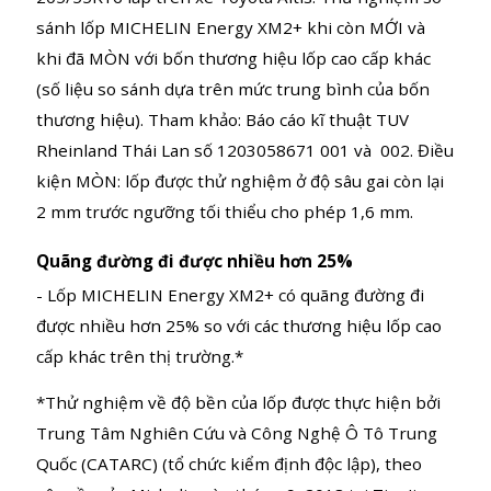
Rheinland Thái Lan (tổ chức kiểm định độc lập), theo
yêu cầu của Michelin vào tháng 11, 2018 tại
Nongnooch, Chonburi, Thái Lan, kích cỡ lốp
205/55R16 lắp trên xe Toyota Altis. Thử nghiệm so
CHI TIẾT SẢN PHẨM
THÔNG SÔ
sánh lốp MICHELIN Energy XM2+ khi còn MỚI và
khi đã MÒN với bốn thương hiệu lốp cao cấp khác
VIDEO SẢN PHẨM
BÌNH LUẬN
(số liệu so sánh dựa trên mức trung bình của bốn
thương hiệu). Tham khảo: Báo cáo kĩ thuật TUV
Rheinland Thái Lan số 1203058671 001 và 002. Điều
kiện MÒN: lốp được thử nghiệm ở độ sâu gai còn lại
2 mm trước ngưỡng tối thiểu cho phép 1,6 mm.
Quãng đường đi được nhiều hơn 25%
- Lốp MICHELIN Energy XM2+ có quãng đường đi
được nhiều hơn 25% so với các thương hiệu lốp cao
cấp khác trên thị trường.*