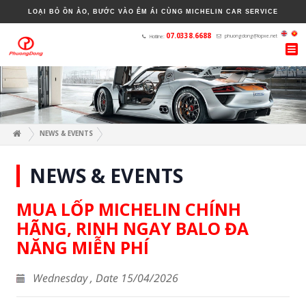
LOẠI BỎ ỒN ÀO, BƯỚC VÀO ÊM ÁI CÙNG MICHELIN CAR SERVICE
H
NEWS & EVENTS
NEWS & EVENTS
MUA LỐP MICHELIN CHÍNH
HÃNG, RINH NGAY BALO ĐA
NĂNG MIỄN PHÍ
Wednesday , Date 15/04/2026