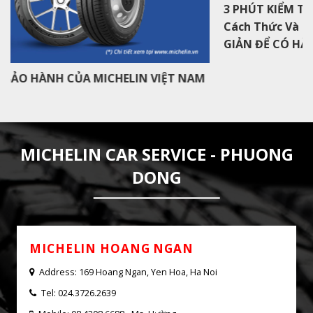
3 PHÚT KIỂM TRA LÁp Suất Lốp Ô Tô: Tìm Hiểu
Cách Thức Và Thời Điểm Kiểm TraỐP Ô TÔ ĐƠN
GIẢN ĐỂ CÓ HÀNH TRÌNH AN TOÀN
MICHELIN CAR SERVICE - PHUONG
DONG