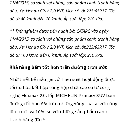
lốp thế hệ trước và 3,8 mét so với những sản phẩm
cạnh tranh hàng đầu.**
* Thử nghiệm được tiến hành bởi CATARC vào ngày
11/4/2015, so sánh với những sản phẩm cạnh tranh hàng
đầu. Xe: Honda CR-V 2.0 VVT. Kích cỡ lốp225/65R17. Tốc
PRODUCT DETAILS
TECHNICAL SP
độ từ 80 km/h đến 20 km/h. Áp suất lốp: 210 kPa.
PRODUCT VIDEOS
REVIEW 
** Thử nghiệm được tiến hành bởi CATARC vào ngày
11/4/2015, so sánh với những sản phẩm cạnh tranh hàng
đầu. Xe: Honda CR-V 2.0 VVT. Kích cỡ lốp225/65R17. Tốc
độ từ 100 km/h đến 0 km/h. Áp suất lốp: 210 kPa.
Khả năng bám tốt hơn trên đường trơn ướt
Nhờ thiết kế mẫu gai với hiệu suất hoạt động được
tối ưu hóa kết hợp cùng hợp chất cao su từ công
nghệ Flexmax 2.0, lốp MICHELIN Primacy SUV bám