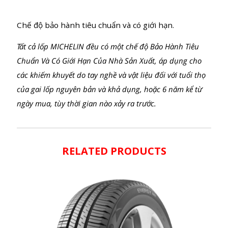
Hợp chất cao su FlexMax 2.0 mới và rãnh gai phụ
được sản xuất theo công nghệ StabiliGrip giúp tăng
cường tính an toàn.
Bảo hành
Chế độ bảo hành tiêu chuẩn và có giới hạn.
Tất cả lốp MICHELIN đều có một chế độ Bảo Hành Tiêu
Chuẩn Và Có Giới Hạn Của Nhà Sản Xuất, áp dụng cho
các khiếm khuyết do tay nghề và vật liệu đối với tuổi thọ
của gai lốp nguyên bản và khả dụng, hoặc 6 năm kể từ
ngày mua, tùy thời gian nào xảy ra trước.