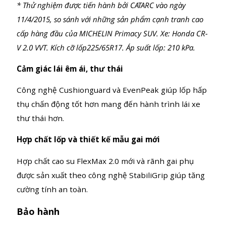
đường tốt hơn 6% trên những vòng cua so với dòng
lốp trước và 10% so với những sản phẩm cạnh
tranh hàng đầu.*
* Thử nghiệm được tiến hành bởi CATARC vào ngày
11/4/2015, so sánh với những sản phẩm cạnh tranh cao
cấp hàng đầu của MICHELIN Primacy SUV. Xe: Honda CR-
V 2.0 VVT. Kích cỡ lốp225/65R17. Áp suất lốp: 210 kPa.
Cảm giác lái êm ái, thư thái
Công nghệ Cushionguard và EvenPeak giúp lốp hấp
thụ chấn động tốt hơn mang đến hành trình lái xe
thư thái hơn.
Hợp chất lốp và thiết kế mẫu gai mới