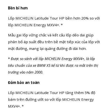
*
Được so sánh với lốp MICHELIN Energy MXV4+, là lốp
tiêu chuẩn của xe BMW X5 kể từ khi được ra mắt trên thị
trường vào năm 2000.
Bền bỉ hơn
Lốp MICHELIN Latitude Tour HP bền hơn 20% so với
lốp MICHELIN Energy MXV4+. *
PRODUCT DETAILS
TECHNICAL SP
Mẫu gai lốp vững chắc và kết cấu lốp dẻo dai giúp
phân bố áp suất đều trên bề mặt tiếp xúc của lốp với
PRODUCT VIDEOS
REVIEW 
mặt đường, mang lại quãng đường đi dài hơn.
*
Được so sánh với lốp MICHELIN Energy MXV4+, là lốp
tiêu chuẩn của xe BMW X5 kể từ khi được ra mắt trên thị
trường vào năm 2000.