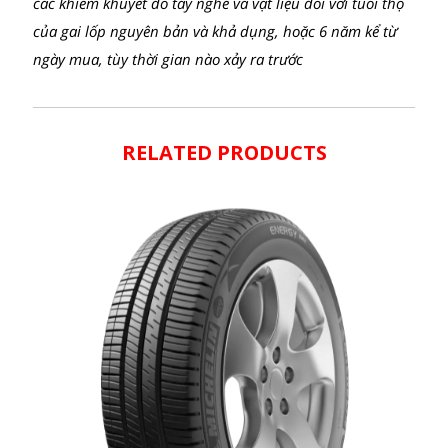
Chế độ bảo hành tiêu chuẩn và có giới hạn.
Tất cả lốp MICHELIN đều có một chế độ Bảo Hành Tiêu
Chuẩn Và Có Giới Hạn Của Nhà Sản Xuất, áp dụng cho
các khiếm khuyết do tay nghề và vật liệu đối với tuổi thọ
của gai lốp nguyên bản và khả dụng, hoặc 6 năm kể từ
ngày mua, tùy thời gian nào xảy ra trước